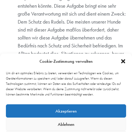
entstehen könnte. Diese Aufgabe bringt eine sehr
große Verantwortung mit sich und dient einem Zweck:
Dem Schutz des Rudels. Die meisten unserer Hunde
sind mit dieser Aufgabe maßlos überfordert, daher
sollten wir diese Aufgabe übernehmen und das
Bedürfnis nach Schutz und Sicherheit befriedigen. Im
Alltag bedeutet dies, Situationen zu erkennen, bevor
unsere Hunde mit Angst/Panik, Stress oder
Cookie-Zustimmung verwalten
Aggression reagieren. Greifen wir erst ein, wenn
Um dir ein optimales Erlebnis zu bieten, verwenden wir Technologien wie Cookies, um
diese Verhaltensweisen gezeigt werden, so sind wir
Geräteinformationen zu speichern und/oder darauf zuzugreifen. Wenn du diesen
Technologien zustimmst, können wir Daten wie das Surfverhalten oder eindeutige IDs auf
zu spät. Ein Rudelführer, der zu spät ist, ist kein (guter)
dieser Website verarbeiten. Wenn du deine Zustimmung nicht erteilst oder zurückziehst,
Rudelführer und wird somit auch nicht als solcher
können bestimmte Merkmale und Funktionen beeinträchtigt werden.
angesehen.
Akzeptieren
Richtiges Handeln
Unser Hund achtet genau darauf, wie wir etwas tun
Ablehnen
und wie wir wann handeln. Auch wir Menschen