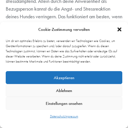
stressdämpfend. Allein durch deine Anwesenheit als
Bezugsperson kannst du die Angst- und Stressreaktion
deines Hundes verringern. Das funktioniert am besten, wenn
du selbst keine Angst hast. Doch solltest du auch Angst
Cookie-Zustimmung verwalten
haben, so ist es immer noch besser zusammen Angst zu
haben, als allein.
Daher solltest du deinem Hund in
Um dir ein optimales Erlebnis zu bieten, verwenden wir Technologien wie Cookies, um
Geräteinformationen zu speichern und/oder darauf zuzugreifen. Wenn du diesen
unsicheren oder ängstlichen Situationen immer
Technologien zustimmst, können wir Daten wie das Surfverhalten oder eindeutige IDs auf
deine Unterstützung anbieten.
Deinen Hund
dieser Website verarbeiten. Wenn du deine Zustimmung nicht erteilst oder zurückziehst,
können bestimmte Merkmale und Funktionen beeinträchtigt werden.
streicheln, ansprechen oder nur anschauen, alles ist erlaubt,
was deinen Hund gut tut. Du wirst merken, dass er sich
Akzeptieren
dadurch schneller beruhigt. Keine Sorge:
Die Emotion
Angst kannst du durch deine Zuwendung nicht
Ablehnen
verstärken bzw. verschlimmern, wenn überhaupt
nur sein Verhalten.
Einstellungen ansehen
Doch nicht nur die ausgeschütteten Hormone sind wichtig,
Datenschutz
Impressum
sondern auch die dazugehörigen Andockstellen im Gehirn